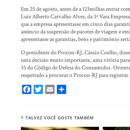
Em 25 de agosto, antes de a 123milhas entrar com
Luiz Alberto Carvalho Alves, da 3ª Vara Empresa
que a empresa apresentasse em cinco dias garant
anúncio da suspensão de pacotes de viagem e em
apresentasse as garantias, bens e patrimônio ser
O presidente do Procon-RJ, Cássio Coelho, disse
uma decisão muito importante, uma vitória para 
35 do Código de Defesa do Consumidor. Orienta
respeitado a procurar o Procon-RJ para registrar
Fa
T
E
Sh
ce
wi
m
ar
bo
tt
ail
e
ok
er
TALVEZ VOCÊ GOSTE TAMBÉM