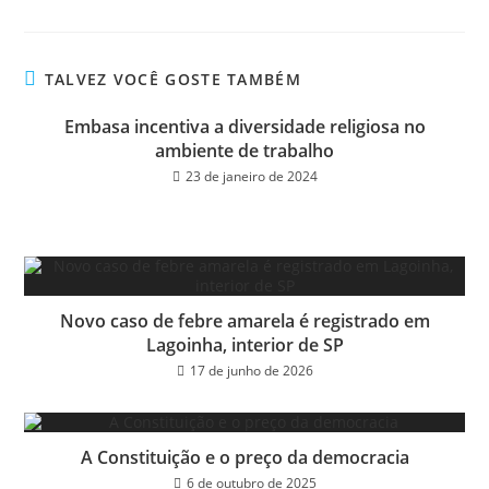
ce
wi
m
ar
bo
tt
ail
e
ok
er
TALVEZ VOCÊ GOSTE TAMBÉM
Embasa incentiva a diversidade religiosa no
ambiente de trabalho
23 de janeiro de 2024
Novo caso de febre amarela é registrado em
Lagoinha, interior de SP
17 de junho de 2026
A Constituição e o preço da democracia
6 de outubro de 2025