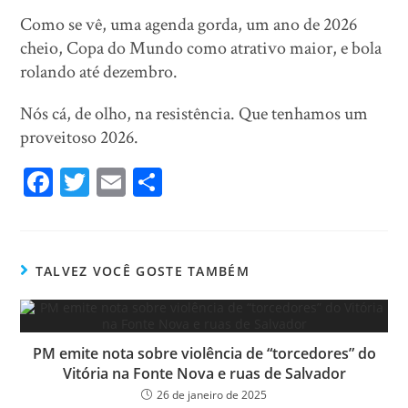
Como se vê, uma agenda gorda, um ano de 2026
cheio, Copa do Mundo como atrativo maior, e bola
rolando até dezembro.
Nós cá, de olho, na resistência. Que tenhamos um
proveitoso 2026.
Fa
T
E
Sh
ce
wi
m
ar
bo
tt
ail
e
ok
er
TALVEZ VOCÊ GOSTE TAMBÉM
PM emite nota sobre violência de “torcedores” do
Vitória na Fonte Nova e ruas de Salvador
26 de janeiro de 2025