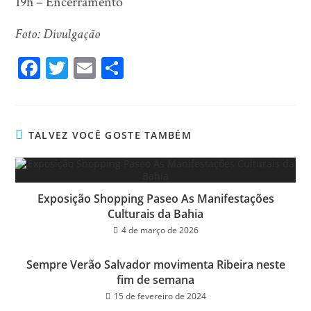
19h – Encerramento
Foto: Divulgação
Fa
T
E
Sh
ce
wi
m
ar
bo
tt
ail
e
ok
er
TALVEZ VOCÊ GOSTE TAMBÉM
Exposição Shopping Paseo As Manifestações
Culturais da Bahia
4 de março de 2026
Sempre Verão Salvador movimenta Ribeira neste
fim de semana
15 de fevereiro de 2024