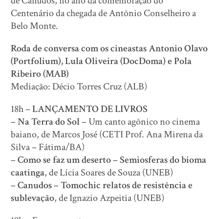
de Canudos, no ano da comemoração do
Centenário da chegada de Antônio Conselheiro a
Belo Monte.
Roda de conversa com os cineastas Antonio Olavo
(Portfolium), Lula Oliveira (DocDoma) e Pola
Ribeiro (MAB)
Mediação: Décio Torres Cruz (ALB)
18h –
LANÇAMENTO DE LIVROS
–
Na Terra do Sol
– Um canto agônico no cinema
baiano, de Marcos José (CETI Prof. Ana Mirena da
Silva – Fátima/BA)
–
Como se faz um deserto – Semiosferas do bioma
caatinga
, de Lícia Soares de Souza (UNEB)
–
Canudos – Tomochic relatos de resistência e
sublevação
, de Ignazio Azpeitia (UNEB)