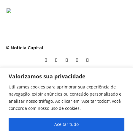
© Noticia Capital
Valorizamos sua privacidade
Contato
Home
Aviso legal
Configurações de cookies
Utilizamos cookies para aprimorar sua experiência de
Equipe
Perfil
Política de cookies
Serviços
navegação, exibir anúncios ou conteúdo personalizado e
analisar nosso tráfego. Ao clicar em “Aceitar todos”, você
concorda com nosso uso de cookies.
Aceitar tudo