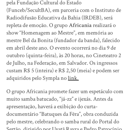
pela Fundação Cultural do Estado
(Funceb/SecultBA), em parceria com o Instituto de
Radiodifusão Educativa da Bahia (IRDEB), será
repleta de emoção. O grupo
Africania
realizará o
show “Homenagem ao Mestre”, em memória ao
mestre Bel da Bonita (fundador da banda), falecido
em abril deste ano. O evento ocorrerá no dia 9 de
outubro (quinta-feira), às 20 horas, no Cineteatro 2
de Julho, na Federação, em Salvador. Os ingressos
custam R$ 5 (inteira) e R$ 2,50 (meia) e podem ser
adquiridos pelo Sympla no
link.
O grupo Africania promete fazer um espetáculo com
muito samba batucado, “já-zz” e ijexás. Antes da
apresentação, haverá a exibição do curta-
documentário “Batuques da Fêra”, obra conduzida
pelo mestre, celebrando o samba rural do Portal do
Sertão, dirigido por Uyatã Rayra e Pedro Patrocínio.