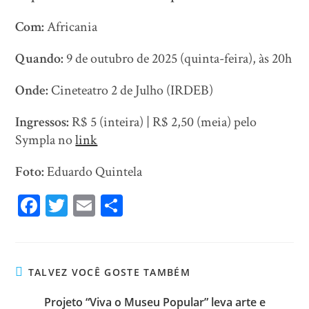
Com:
Africania
Quando:
9 de outubro de 2025 (quinta-feira), às 20h
Onde:
Cineteatro 2 de Julho (IRDEB)
Ingressos:
R$ 5 (inteira) | R$ 2,50 (meia) pelo
Sympla no
link
Foto:
Eduardo Quintela
Fa
T
E
Sh
ce
wi
m
ar
bo
tt
ail
e
ok
er
TALVEZ VOCÊ GOSTE TAMBÉM
Projeto “Viva o Museu Popular” leva arte e