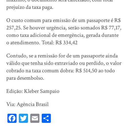
prejuízo da taxa paga.
O custo comum para emissão de um passaporte é R$
257,25. Se houver urgência, serão somados R$ 77,17,
como taxa adicional de emergência, gerada durante
o atendimento. Total: R$ 334,42
Contudo, se a remissão for de um passaporte ainda
válido que tenha sido extraviado ou perdido, o valor
cobrado na taxa comum dobra: R$ 514,50 ao todo
para desembolso.
Edição: Kleber Sampaio
Via: Agência Brasil
Fa
T
E
Sh
ce
wi
m
ar