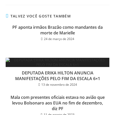
bo
tt
ail
e
ok
er
TALVEZ VOCÊ GOSTE TAMBÉM
PF aponta irmãos Brazão como mandantes da
morte de Marielle
24 de março de 2024
DEPUTADA ERIKA HILTON ANUNCIA
MANIFESTAÇÕES PELO FIM DA ESCALA 6×1
13 de novembro de 2024
Mala com presentes oficiais estava no avião que
levou Bolsonaro aos EUA no fim de dezembro,
diz PF
11 de agosto de 2023