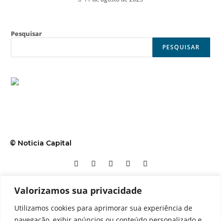
Pesquisar
PESQUISAR
© Noticia Capital
Valorizamos sua privacidade
Contato
Home
Aviso legal
Configurações de cookies
Utilizamos cookies para aprimorar sua experiência de
Equipe
Perfil
Política de cookies
Serviços
navegação, exibir anúncios ou conteúdo personalizado e