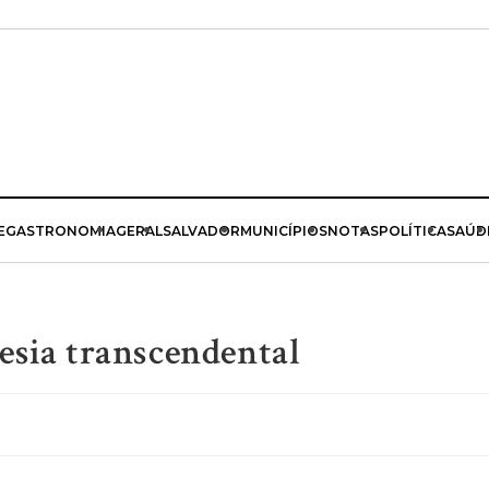
E
GASTRONOMIA
GERAL
SALVADOR
MUNICÍPIOS
NOTAS
POLÍTICA
SAÚD
esia transcendental