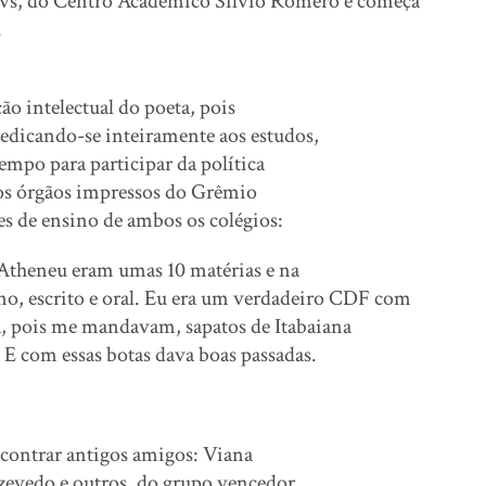
emvs, do Centro Acadêmico Silvio Romero e começa
.
o intelectual do poeta, pois
Dedicando-se inteiramente aos estudos,
tempo para participar da política
s órgãos impressos do Grêmio
s de ensino de ambos os colégios:
o Atheneu eram umas 10 matérias e na
no, escrito e oral. Eu era um verdadeiro CDF com
va, pois me mandavam, sapatos de Itabaiana
 com essas botas dava boas passadas.
ncontrar antigos amigos: Viana
zevedo e outros, do grupo vencedor