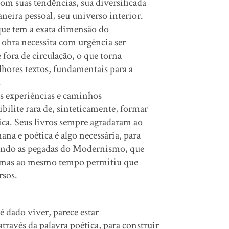
com suas tendências, sua diversificada
aneira pessoal, seu universo interior.
que tem a exata dimensão do
obra necessita com urgência ser
e fora de circulação, o que torna
hores textos, fundamentais para a
.
as experiências e caminhos
bilite rara de, sinteticamente, formar
ca. Seus livros sempre agradaram ao
mana e poética é algo necessária, para
guindo as pegadas do Modernismo, que
s, mas ao mesmo tempo permitiu que
rsos.
é dado viver, parece estar
ravés da palavra poética, para construir