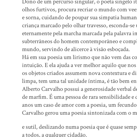
Dono de um percurso singular, o poeta singelo i
olhos furtivos, procura recriar o mundo com ve
e sorna, cuidando de poupar sua simpatia humana.
criança marcado pelo olhar travesso, esconda-se
eternamente pela marcha marcada pela palavra i
subterrâneos do homem contemporâneo e complex
mundo, servindo de alicerce à visão esboçada.
Há em sua poesia um lirismo que não vem das corr
intuição. E ela ajuda a ver melhor aquilo que nos
os objetos criados assumem nova contextura e di
limpa, tem uma tal unidade íntima, é tão bem e
Alberto Carvalho possui a generosidade verbal d
de marfim. É uma pessoa de rara sensibilidade e 
anos um caso de amor com a poesia, um fecundo
Carvalho gerou uma poesia sintonizada com o m
e sutil, deslizando numa poesia que é quase se
a todos, a qualquer cidadão.