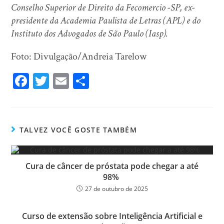
Conselho Superior de Direito da Fecomercio -SP, ex-
presidente da Academia Paulista de Letras (APL) e do
Instituto dos Advogados de São Paulo (Iasp).
Foto: Divulgação/Andreia Tarelow
Fa
T
E
Sh
ce
wi
m
ar
bo
tt
ail
e
ok
er
TALVEZ VOCÊ GOSTE TAMBÉM
Cura de câncer de próstata pode chegar a até
98%
27 de outubro de 2025
Curso de extensão sobre Inteligência Artificial e