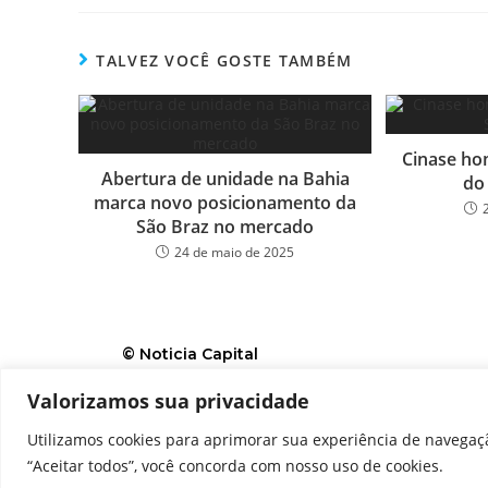
bo
tt
ail
e
ok
er
TALVEZ VOCÊ GOSTE TAMBÉM
Cinase ho
Abertura de unidade na Bahia
do 
marca novo posicionamento da
São Braz no mercado
24 de maio de 2025
© Noticia Capital
Valorizamos sua privacidade
Contato
Home
Aviso legal
Configurações de c
Utilizamos cookies para aprimorar sua experiência de navegaçã
“Aceitar todos”, você concorda com nosso uso de cookies.