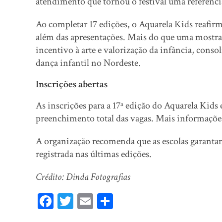
atendimento que tornou o festival uma referência 
Ao completar 17 edições, o Aquarela Kids reafir
além das apresentações. Mais do que uma mostr
incentivo à arte e valorização da infância, con
dança infantil no Nordeste.
Inscrições abertas
As inscrições para a 17ª edição do Aquarela Kids 
preenchimento total das vagas. Mais informaçõ
A organização recomenda que as escolas garantam
registrada nas últimas edições.
Crédito: Dinda Fotografias
Fa
T
E
Sh
ce
wi
m
ar