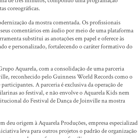
áxima de três minutos, compondo uma programação
tas coreográficas.
modernização da mostra comentada. Os profissionais
rar seus comentários em áudio por meio de uma plataforma
ramenta substitui as anotações em papel e oferece às
do e personalizado, fortalecendo o caráter formativo do
Grupo Aquarela, com a consolidação de uma parceria
nville, reconhecido pelo Guinness World Records como o
articipantes. A parceria é exclusiva da operação de
larinas ao festival, e não envolve o Aquarela Kids nem
itucional do Festival de Dança de Joinville na mostra
ém deu origem à Aquarela Produções, empresa especializad
niciativa leva para outros projetos o padrão de organização