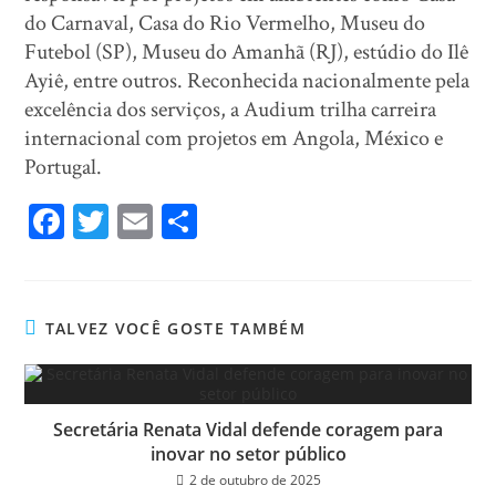
do Carnaval, Casa do Rio Vermelho, Museu do
Futebol (SP), Museu do Amanhã (RJ), estúdio do Ilê
Ayiê, entre outros. Reconhecida nacionalmente pela
excelência dos serviços, a Audium trilha carreira
internacional com projetos em Angola, México e
Portugal.
Fa
T
E
Sh
ce
wi
m
ar
bo
tt
ail
e
ok
er
TALVEZ VOCÊ GOSTE TAMBÉM
Secretária Renata Vidal defende coragem para
inovar no setor público
2 de outubro de 2025