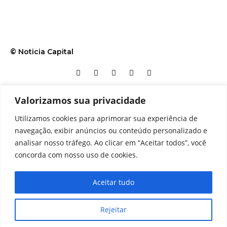
© Noticia Capital
Valorizamos sua privacidade
Contato
Home
Aviso legal
Configurações de cookies
Utilizamos cookies para aprimorar sua experiência de
Equipe
Perfil
Política de cookies
Serviços
navegação, exibir anúncios ou conteúdo personalizado e
analisar nosso tráfego. Ao clicar em “Aceitar todos”, você
concorda com nosso uso de cookies.
Aceitar tudo
Rejeitar