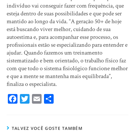
indivíduo vai conseguir fazer com frequência, que
esteja dentro de suas possibilidades e que pode ser
mantido ao longo da vida. “A geração 50+ de hoje
está buscando viver melhor, cuidando de sua
autoestima e, para acompanhar esse processo, os
profissionais estão se especializando para entender e
ajudar. Quando fazemos um treinamento
sistematizado e bem orientado, o trabalho físico faz
com que todo o sistema fisiológico funcione melhor
e que a mente se mantenha mais equilibrada”,
finaliza o especialista.
Fa
T
E
Sh
ce
wi
m
ar
bo
tt
ail
e
ok
er
TALVEZ VOCÊ GOSTE TAMBÉM