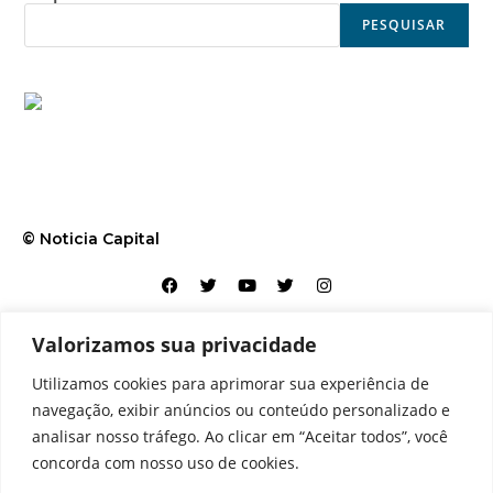
PESQUISAR
© Noticia Capital
Valorizamos sua privacidade
Contato
Home
Aviso legal
Configurações de cookies
Utilizamos cookies para aprimorar sua experiência de
Equipe
Perfil
Política de cookies
Serviços
navegação, exibir anúncios ou conteúdo personalizado e
analisar nosso tráfego. Ao clicar em “Aceitar todos”, você
concorda com nosso uso de cookies.