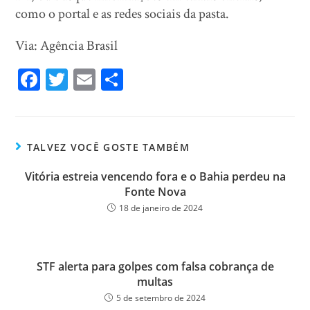
como o portal e as redes sociais da pasta.
Via: Agência Brasil
Fa
T
E
Sh
ce
wi
m
ar
bo
tt
ail
e
ok
er
TALVEZ VOCÊ GOSTE TAMBÉM
Vitória estreia vencendo fora e o Bahia perdeu na
Fonte Nova
18 de janeiro de 2024
STF alerta para golpes com falsa cobrança de
multas
5 de setembro de 2024