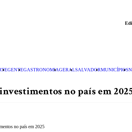
Edi
RTE
GENTE
GASTRONOMIA
GERAL
SALVADOR
MUNICÍPIOS
N
 investimentos no país em 202