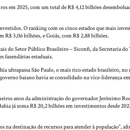
iros em 2025, com um total de R$ 4,12 bilhões desembolsado
nvestidos. O ranking com os cinco estados que mais inves
m R$ 3,06 bilhões, e Goiás, com R$ 2,88 bilhões.
is do Setor Público Brasileiro – Siconfi, da Secretaria do
s fazendárias estaduais.
ia ultrapassa São Paulo, o mais rico estado brasileiro, n
overno baiano havia se consolidado na vice-liderança em 
meiros anos da administração do governador Jerônimo Rodr
 Bahia já soma R$ 20,2 bilhões em investimentos desde 20
s na destinação de recursos para atender à população”, af