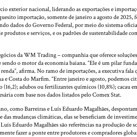
io exterior nacional, liderando as exportações e importa
 quesito importação, somente de janeiro a agosto de 2025
undo dados do Governo Federal, por meio do sistema oficia
e produtos e serviços, e os padrões de sustentabilidade c
cios da WM Trading – companhia que oferece soluções tri
ue sendo o motor da economia baiana. “Ele é um pilar fun
e renda”, afirma. No ramo de importações, a executiva fal
 e Costa do Marfim. “Entre janeiro e agosto, podemos citar
 (16,2); adubos ou fertilizantes químicos (10,8%); cacau e
presária com base nos dados listados pelo Comex Stat.
no, como Barreiras e Luís Eduardo Magalhães, despontam c
 e das mudanças climáticas, elas se beneficiam de investim
 Luís Eduardo Magalhães são referências na produção de soj
mente fazer a ponte entre produtores e compradores glob