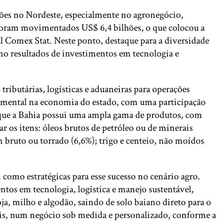
ções no Nordeste, especialmente no agronegócio,
, foram movimentados US$ 6,4 bilhões, o que colocou a
l Comex Stat. Neste ponto, destaque para a diversidade
omo resultados de investimentos em tecnologia e
butárias, logísticas e aduaneiras para operações
damental na economia do estado, com uma participação
a que a Bahia possui uma ampla gama de produtos, com
 os itens: óleos brutos de petróleo ou de minerais
m bruto ou torrado (6,6%); trigo e centeio, não moídos
omo estratégicas para esse sucesso no cenário agro.
entos em tecnologia, logística e manejo sustentável,
a, milho e algodão, saindo de solo baiano direto para o
ais, num negócio sob medida e personalizado, conforme a