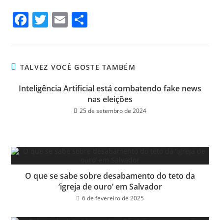
Fa
T
E
Sh
ce
wi
m
ar
bo
tt
ail
e
ok
er
TALVEZ VOCÊ GOSTE TAMBÉM
Inteligência Artificial está combatendo fake news
nas eleições
25 de setembro de 2024
O que se sabe sobre desabamento do teto da
‘igreja de ouro’ em Salvador
6 de fevereiro de 2025