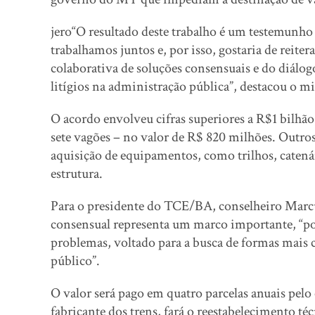
jero“O resultado deste trabalho é um testemunh
trabalhamos juntos e, por isso, gostaria de re
colaborativa de soluções consensuais e do diálo
litígios na administração pública”, destacou o m
O acordo envolveu cifras superiores a R$1 bilhã
sete vagões – no valor de R$ 820 milhões. Outro
aquisição de equipamentos, como trilhos, catenár
estrutura.
Para o presidente do TCE/BA, conselheiro Marcus
consensual representa um marco importante, “p
problemas, voltado para a busca de formas mais c
público”.
O valor será pago em quatro parcelas anuais pelo
fabricante dos trens, fará o reestabelecimento t