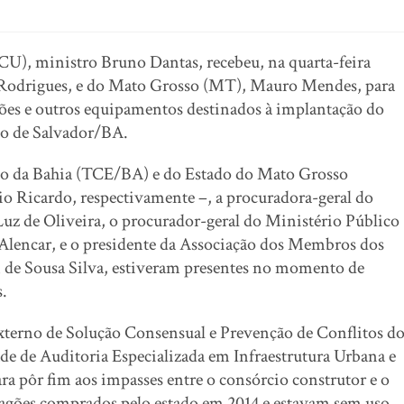
CU), ministro Bruno Dantas, recebeu, na quarta-feira
o Rodrigues, e do Mato Grosso (MT), Mauro Mendes, para
ções e outros equipamentos destinados à implantação do
io de Salvador/BA.
ado da Bahia (TCE/BA) e do Estado do Mato Grosso
o Ricardo, respectivamente –, a procuradora-geral do
uz de Oliveira, o procurador-geral do Ministério Público
Alencar, e o presidente da Associação dos Membros dos
n de Sousa Silva, estiveram presentes no momento de
s.
Externo de Solução Consensual e Prevenção de Conflitos d
 de Auditoria Especializada em Infraestrutura Urbana e
a pôr fim aos impasses entre o consórcio construtor e o
gões comprados pelo estado em 2014 e estavam sem uso.