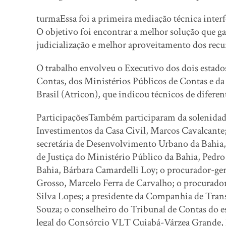
turmaEssa foi a primeira mediação técnica inter
O objetivo foi encontrar a melhor solução que ga
judicialização e melhor aproveitamento dos recu
O trabalho envolveu o Executivo dos dois estado
Contas, dos Ministérios Públicos de Contas e d
Brasil (Atricon), que indicou técnicos de diferen
ParticipaçõesTambém participaram da solenidade 
Investimentos da Casa Civil, Marcos Cavalcante; o
secretária de Desenvolvimento Urbano da Bahia, 
de Justiça do Ministério Público da Bahia, Pedr
Bahia, Bárbara Camardelli Loy; o procurador-ger
Grosso, Marcelo Ferra de Carvalho; o procurador
Silva Lopes; a presidente da Companhia de Tran
Souza; o conselheiro do Tribunal de Contas do e
legal do Consórcio VLT Cuiabá-Várzea Grande, E