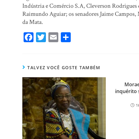
Indústria e Comércio S.A, Cleverson Rodrigues d
Raimundo Aguiar; os senadores Jaime Campos, M
da Mata.
Fa
T
E
Sh
ce
wi
m
ar
bo
tt
ail
e
ok
er
TALVEZ VOCÊ GOSTE TAMBÉM
Morae
inquérito
1