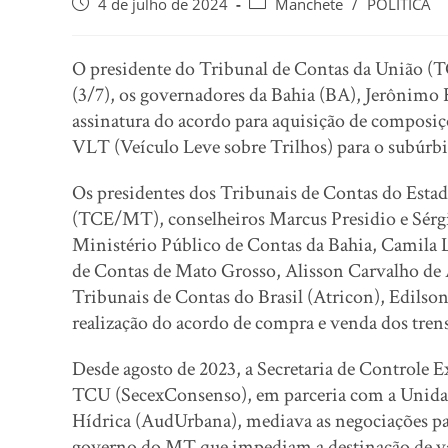
4 de julho de 2024
Manchete
/
POLÍTICA
O presidente do Tribunal de Contas da União (T
(3/7), os governadores da Bahia (BA), Jerônim
assinatura do acordo para aquisição de composi
VLT (Veículo Leve sobre Trilhos) para o subúrb
Os presidentes dos Tribunais de Contas do Est
(TCE/MT), conselheiros Marcus Presidio e Sérgi
Ministério Público de Contas da Bahia, Camila L
de Contas de Mato Grosso, Alisson Carvalho de 
Tribunais de Contas do Brasil (Atricon), Edilso
realização do acordo de compra e venda dos tren
Desde agosto de 2023, a Secretaria de Controle 
TCU (SecexConsenso), em parceria com a Unidade
Hídrica (AudUrbana), mediava as negociações par
governo do MT que impediam a destinação de va