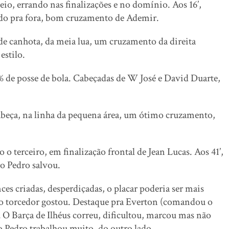
io, errando nas finalizações e no domínio. Aos 16’,
ndo pra fora, bom cruzamento de Ademir.
 de canhota, da meia lua, um cruzamento da direita
estilo.
 de posse de bola. Cabeçadas de W José e David Duarte,
abeça, na linha da pequena área, um ótimo cruzamento,
o o terceiro, em finalização frontal de Jean Lucas. Aos 41’,
iro Pedro salvou.
s criadas, desperdiçadas, o placar poderia ser mais
 o torcedor gostou. Destaque pra Everton (comandou o
O Barça de Ilhéus correu, dificultou, marcou mas não
o Pedro trabalhou muito, do outro lado.