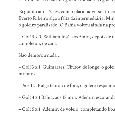
Segundo ato – Sales, com o placar adverso, troco
Everto Ribeiro alçou falta da intermediária, Ming
o goleiro paralisado. O Bahia voltou ainda na pr
– Gol! 3 x 0, William José, aos 5min, depois de um
completou, de cara.
Não demorou nada…
– Gol! 3 x 1, Guimarães! Chutou de longe, o gol
minutos.
–
Aos 12’, Pulga tentou ne fora, o goleiro espal
– Gol! 4 x 1 Bahia, aos 18 min. Ademir, escorando
– Gol! 5 x 1, Ademir, de voleio, completando boa