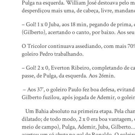
Pulga na esquerda. William José destoava pelo me
desperdiçou mais uma, de cabeça, livre, manda
– Gol! 1 x 0 Juba, aos 18 min, pegando de prima,
(Gilberto), acertando o canto, por baixo. Aos seu 
O Tricolor continuava assediando, com mais 70%
goleiro Pedro trabalhando.
– Gol! 2 x 0, Everton Ribeiro, completando de c
passe, de Pulga, da esquerda. Aos 26min.
– Aos 37’, o goleiro Paulo fez boa defesa, evitand
Gilberto fuzilou, após jogada de Ademir, o gole
Um Bahia absoluto na primeira etapa. Pela chance
dilatado; de todo modo, 2 x 0 era boa vantagem,
meio de campo), Pulga, Ademir, Juba, Gilberto… 
acertou um só chute no gol de Ronaldo. O goleir