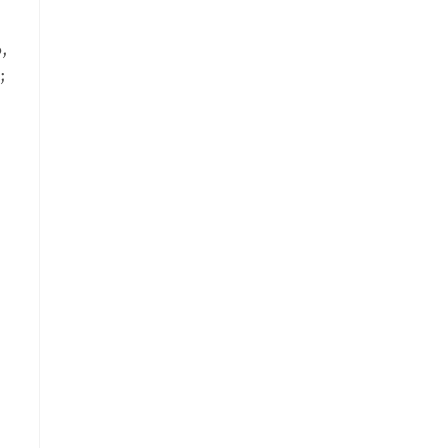
,
;
.