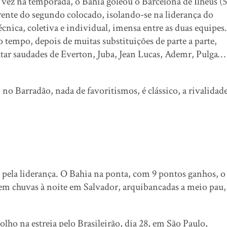
vez na temporada, o Bahia goleou o Barcelona de Ilhéus (5
frente do segundo colocado, isolando-se na liderança do
cnica, coletiva e individual, imensa entre as duas equipes.
 tempo, depois de muitas substituições de parte a parte,
tar saudades de Everton, Juba, Jean Lucas, Ademr, Pulga…
no Barradão, nada de favoritismos, é clássico, a rivalidad
a pela liderança. O Bahia na ponta, com 9 pontos ganhos, o
em chuvas à noite em Salvador, arquibancadas a meio pau,
olho na estreia pelo Brasileirão, dia 28, em São Paulo,