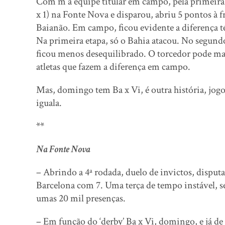
Com m a equipe titular em campo, pela primeira 
x 1) na Fonte Nova e disparou, abriu 5 pontos à 
Baianão. Em campo, ficou evidente a diferença té
Na primeira etapa, só o Bahia atacou. No segundo
ficou menos desequilibrado. O torcedor pode ma
atletas que fazem a diferença em campo.
Mas, domingo tem Ba x Vi, é outra história, jogo 
iguala.
**
Na Fonte Nova
– Abrindo a 4ª rodada, duelo de invictos, disput
Barcelona com 7. Uma terça de tempo instável, s
umas 20 mil presenças.
– Em função do ‘derby’ Ba x Vi, domingo, e já de 