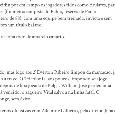
cidiu por em campo os jogadores tidos como titulares, par
les (foi meio=campista do Bahia, reserva de Paulo
leiro de 88), com uma equipe bem treinada, invicta e sem
 com um título baiano.
arcelona todo de amarelo canário.
o, mas logo aos 2’ Everton Ribeiro limpou da marcação, j
do a trave. O Tricolor ia, aos poucos, impondo seu jogo
’, depois de boa jogada de Pulga, William José perdeu uma
já vencido; o zagueiro Vital salvou na linha fatal. O
longe, sem êxito.
terais ofensivas com Ademir e Gilberto, pela direita, Juba 