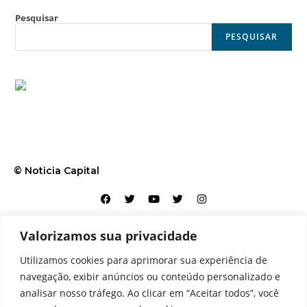
Pesquisar
PESQUISAR
© Noticia Capital
Valorizamos sua privacidade
Contato
Home
Aviso legal
Configurações de cookies
Utilizamos cookies para aprimorar sua experiência de
Equipe
Perfil
Política de cookies
Serviços
navegação, exibir anúncios ou conteúdo personalizado e
analisar nosso tráfego. Ao clicar em “Aceitar todos”, você