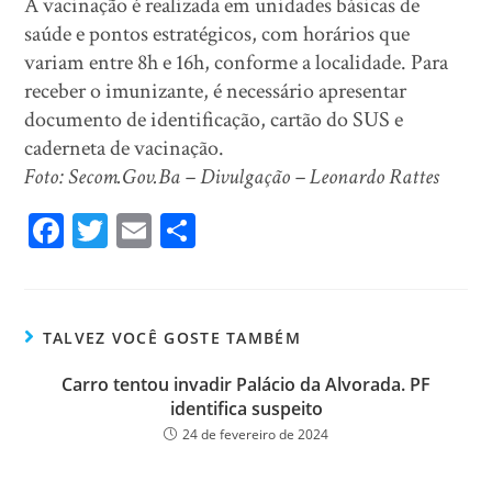
A vacinação é realizada em unidades básicas de
saúde e pontos estratégicos, com horários que
variam entre 8h e 16h, conforme a localidade. Para
receber o imunizante, é necessário apresentar
documento de identificação, cartão do SUS e
caderneta de vacinação.
Foto: Secom.Gov.Ba – Divulgação – Leonardo Rattes
Fa
T
E
Sh
ce
wi
m
ar
bo
tt
ail
e
ok
er
TALVEZ VOCÊ GOSTE TAMBÉM
Carro tentou invadir Palácio da Alvorada. PF
identifica suspeito
24 de fevereiro de 2024