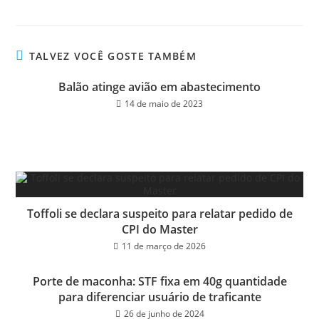
ce
wi
m
ar
bo
tt
ail
e
ok
er
TALVEZ VOCÊ GOSTE TAMBÉM
Balão atinge avião em abastecimento
14 de maio de 2023
Toffoli se declara suspeito para relatar pedido de
CPI do Master
11 de março de 2026
Porte de maconha: STF fixa em 40g quantidade
para diferenciar usuário de traficante
26 de junho de 2024