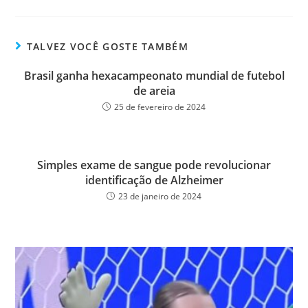
ce
wi
m
ar
bo
tt
ail
e
ok
er
TALVEZ VOCÊ GOSTE TAMBÉM
Brasil ganha hexacampeonato mundial de futebol
de areia
25 de fevereiro de 2024
Simples exame de sangue pode revolucionar
identificação de Alzheimer
23 de janeiro de 2024