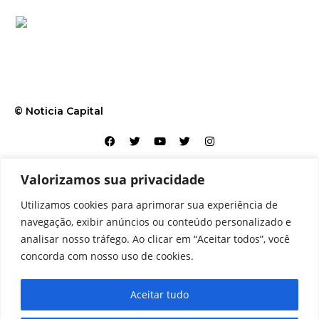
© Noticia Capital
Valorizamos sua privacidade
Contato
Home
Aviso legal
Configurações de cookies
Utilizamos cookies para aprimorar sua experiência de
Equipe
Perfil
Política de cookies
Serviços
navegação, exibir anúncios ou conteúdo personalizado e
analisar nosso tráfego. Ao clicar em “Aceitar todos”, você
concorda com nosso uso de cookies.
Aceitar tudo