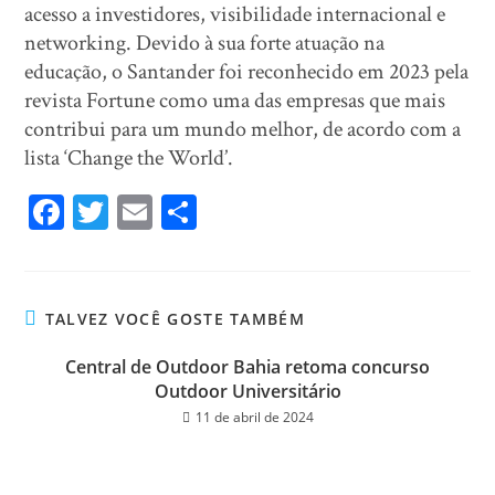
acesso a investidores, visibilidade internacional e
networking. Devido à sua forte atuação na
educação, o Santander foi reconhecido em 2023 pela
revista Fortune como uma das empresas que mais
contribui para um mundo melhor, de acordo com a
lista ‘Change the World’.
Fa
T
E
Sh
ce
wi
m
ar
bo
tt
ail
e
ok
er
TALVEZ VOCÊ GOSTE TAMBÉM
Central de Outdoor Bahia retoma concurso
Outdoor Universitário
11 de abril de 2024