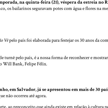
emporada, na quinta-feira (21), véspera da estreia no
co, os bailarinos seguravam potes com água e flores na m
ão Vê
pelo país foi elaborada para festejar os 30 anos da com
de turnê pelo país, é a nossa forma de reconhecer e mostr
o Will Bank, Felipe Félix.
nho, em Salvador, já se apresentou em mais de 30 paí
ue não ocorreu até agora.
arte, ao preconceito que ainda existe em relação à cultura p