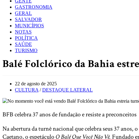
GENTE
GASTRONOMIA
GERAL
SALVADOR
MUNICÍPIOS
NOTAS
POLÍTICA
SAÚDE
TURISMO
Balé Folclórico da Bahia estr
Post
22 de agosto de 2025
published:
Post
CULTURA
/
DESTAQUE LATERAL
category:
BFB celebra 37 anos de fundação e resiste a preconceitos
Na abertura da turnê nacional que celebra seus 37 anos, o
Caetano, o espetáculo
O Balé Que Você Não Vê.
Fundado em 