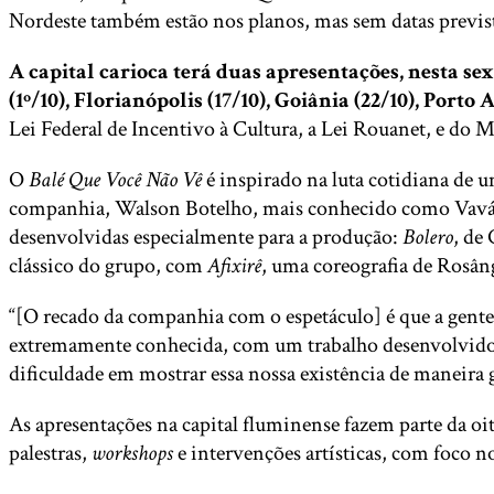
Nordeste também estão nos planos, mas sem datas previst
A capital carioca terá duas apresentações, nesta sex
(1º/10), Florianópolis (17/10), Goiânia (22/10), Porto
Lei Federal de Incentivo à Cultura, a Lei Rouanet, e do M
O
Balé Que Você Não Vê
é inspirado na luta cotidiana de 
companhia, Walson Botelho, mais conhecido como Vavá Bo
desenvolvidas especialmente para a produção:
Bolero
, de
clássico do grupo, com
Afixirê
, uma coreografia de Rosâng
“[O recado da companhia com o espetáculo] é que a gente 
extremamente conhecida, com um trabalho desenvolvido h
dificuldade em mostrar essa nossa existência de maneira 
As apresentações na capital fluminense fazem parte da oi
palestras,
workshops
e intervenções artísticas, com foco n