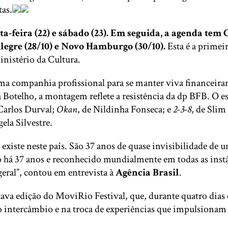
as.
ta-feira (22) e sábado (23). Em seguida, a agenda tem 
 Alegre (28/10) e Novo Hamburgo (30/10).
Esta é a primei
inistério da Cultura.
uma companhia profissional para se manter viva financeira
telho, a montagem reflete a resistência da dp BFB. O es
 Carlos Durval;
Okan
, de Nildinha Fonseca; e
2-3-8
, de Slim
ela Silvestre.
existe neste país. São 37 anos de quase invisibilidade de
á 37 anos e reconhecido mundialmente em todas as instânc
geral”, contou em entrevista à
Agência Brasil
.
tava edição do MoviRio Festival, que, durante quatro dias
o intercâmbio e na troca de experiências que impulsionam 