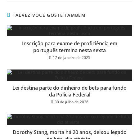
bo
tt
ail
e
ok
er
TALVEZ VOCÊ GOSTE TAMBÉM
Inscrição para exame de proficiência em
português termina nesta sexta
17 de janeiro de 2025
Lei destina parte do dinheiro de bets para fundo
da Polícia Federal
30 de julho de 2026
Dorothy Stang, morta há 20 anos, deixou legado