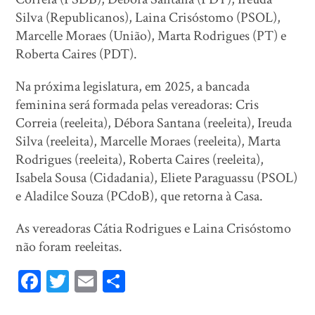
Silva (Republicanos), Laina Crisóstomo (PSOL),
Marcelle Moraes (União), Marta Rodrigues (PT) e
Roberta Caires (PDT).
Na próxima legislatura, em 2025, a bancada
feminina será formada pelas vereadoras: Cris
Correia (reeleita), Débora Santana (reeleita), Ireuda
Silva (reeleita), Marcelle Moraes (reeleita), Marta
Rodrigues (reeleita), Roberta Caires (reeleita),
Isabela Sousa (Cidadania), Eliete Paraguassu (PSOL)
e Aladilce Souza (PCdoB), que retorna à Casa.
As vereadoras Cátia Rodrigues e Laina Crisóstomo
não foram reeleitas.
Fa
T
E
Sh
ce
wi
m
ar