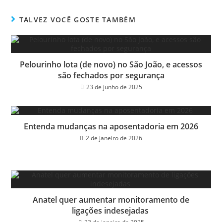
bo
tt
ail
e
ok
er
TALVEZ VOCÊ GOSTE TAMBÉM
Pelourinho lota (de novo) no São João, e acessos
são fechados por segurança
23 de junho de 2025
Entenda mudanças na aposentadoria em 2026
2 de janeiro de 2026
Anatel quer aumentar monitoramento de
ligações indesejadas