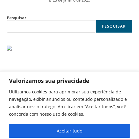
23 de janeiro de 2025
Pesquisar
PESQUISAR
Valorizamos sua privacidade
© Noticia Capital
Utilizamos cookies para aprimorar sua experiência de
navegação, exibir anúncios ou conteúdo personalizado e
analisar nosso tráfego. Ao clicar em “Aceitar todos”, você
concorda com nosso uso de cookies.
Contato
Home
Aviso legal
Configurações de cookies
Aceitar tudo
Equipe
Perfil
Política de cookies
Serviços