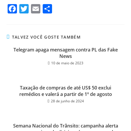
Fa
T
E
Sh
ce
wi
m
ar
bo
tt
ail
e
ok
er
TALVEZ VOCÊ GOSTE TAMBÉM
Telegram apaga mensagem contra PL das Fake
News
10 de maio de 2023
Taxação de compras de até US$ 50 exclui
remédios e valerá a partir de 1º de agosto
28 de junho de 2024
Semana Nacional do Trânsito: campanha alerta