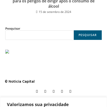
para os perigos de dirigir após o consumo de
álcool
15 de setembro de 2024
Pesquisar
PESQUISAR
© Noticia Capital
Valorizamos sua privacidade
Contato
Home
Aviso legal
Configurações de cookies