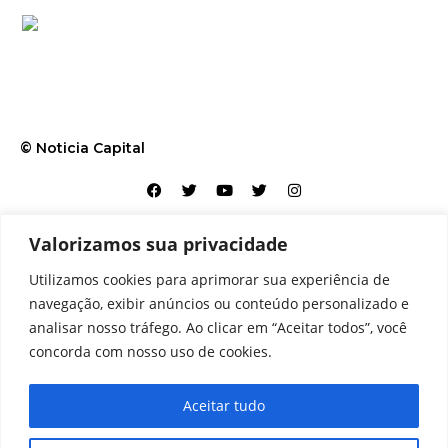
© Noticia Capital
Valorizamos sua privacidade
Contato
Home
Aviso legal
Configurações de cookies
Utilizamos cookies para aprimorar sua experiência de
Equipe
Perfil
Política de cookies
Serviços
navegação, exibir anúncios ou conteúdo personalizado e
analisar nosso tráfego. Ao clicar em “Aceitar todos”, você
concorda com nosso uso de cookies.
Aceitar tudo