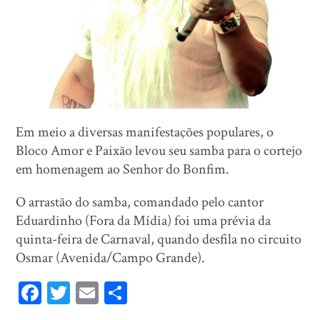
Em meio a diversas manifestações populares, o
Bloco Amor e Paixão levou seu samba para o cortejo
em homenagem ao Senhor do Bonfim.
O arrastão do samba, comandado pelo cantor
Eduardinho (Fora da Mídia) foi uma prévia da
quinta-feira de Carnaval, quando desfila no circuito
Osmar (Avenida/Campo Grande).
Fa
T
E
Sh
ce
wi
m
ar