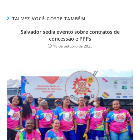
bo
tt
ail
e
ok
er
TALVEZ VOCÊ GOSTE TAMBÉM
Salvador sedia evento sobre contratos de
concessão e PPPs
18 de outubro de 2023