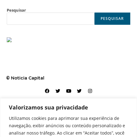
Pesquisar
PESQUISAR
© Noticia Capital
Valorizamos sua privacidade
Contato
Home
Aviso legal
Configurações de cookies
Utilizamos cookies para aprimorar sua experiência de
Equipe
Perfil
Política de cookies
Serviços
navegação, exibir anúncios ou conteúdo personalizado e
analisar nosso tráfego. Ao clicar em “Aceitar todos”, você