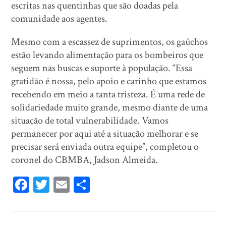
escritas nas quentinhas que são doadas pela
comunidade aos agentes.
Mesmo com a escassez de suprimentos, os gaúchos
estão levando alimentação para os bombeiros que
seguem nas buscas e suporte à população. “Essa
gratidão é nossa, pelo apoio e carinho que estamos
recebendo em meio a tanta tristeza. É uma rede de
solidariedade muito grande, mesmo diante de uma
situação de total vulnerabilidade. Vamos
permanecer por aqui até a situação melhorar e se
precisar será enviada outra equipe”, completou o
coronel do CBMBA, Jadson Almeida.
Fa
T
E
Sh
ce
wi
m
ar
bo
tt
ail
e