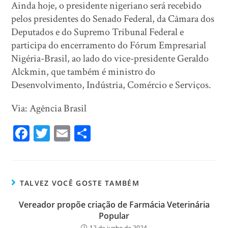
Ainda hoje, o presidente nigeriano será recebido
pelos presidentes do Senado Federal, da Câmara dos
Deputados e do Supremo Tribunal Federal e
participa do encerramento do Fórum Empresarial
Nigéria-Brasil, ao lado do vice-presidente Geraldo
Alckmin, que também é ministro do
Desenvolvimento, Indústria, Comércio e Serviços.
Via: Agência Brasil
Fa
T
E
Sh
ce
wi
m
ar
bo
tt
ail
e
ok
er
TALVEZ VOCÊ GOSTE TAMBÉM
Vereador propõe criação de Farmácia Veterinária
Popular
12 de junho de 2024