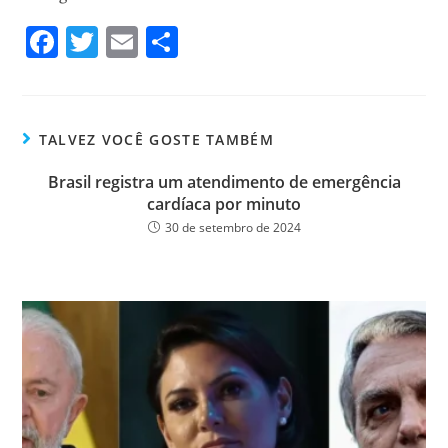
Fa
T
E
Sh
ce
wi
m
ar
bo
tt
ail
e
ok
er
TALVEZ VOCÊ GOSTE TAMBÉM
Brasil registra um atendimento de emergência
cardíaca por minuto
30 de setembro de 2024