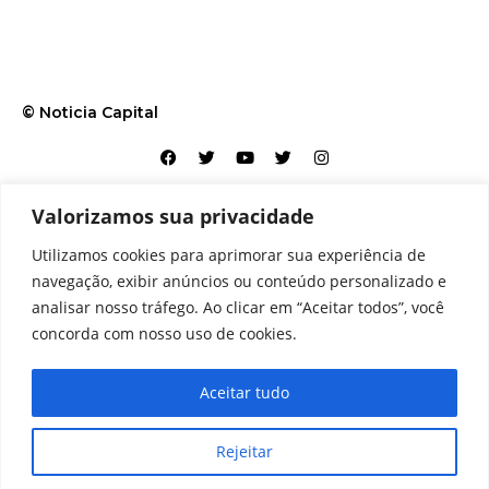
© Noticia Capital
Valorizamos sua privacidade
Contato
Home
Aviso legal
Configurações de cookies
Utilizamos cookies para aprimorar sua experiência de
Equipe
Perfil
Política de cookies
Serviços
navegação, exibir anúncios ou conteúdo personalizado e
analisar nosso tráfego. Ao clicar em “Aceitar todos”, você
concorda com nosso uso de cookies.
Aceitar tudo
Rejeitar