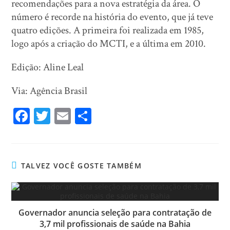
recomendações para a nova estratégia da área. O
número é recorde na história do evento, que já teve
quatro edições. A primeira foi realizada em 1985,
logo após a criação do MCTI, e a última em 2010.
Edição: Aline Leal
Via: Agência Brasil
Fa
T
E
Sh
ce
wi
m
ar
bo
tt
ail
e
ok
er
TALVEZ VOCÊ GOSTE TAMBÉM
Governador anuncia seleção para contratação de
3,7 mil profissionais de saúde na Bahia