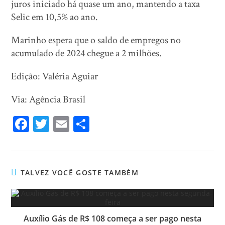
juros iniciado há quase um ano, mantendo a taxa
Selic em 10,5% ao ano.
Marinho espera que o saldo de empregos no
acumulado de 2024 chegue a 2 milhões.
Edição: Valéria Aguiar
Via: Agência Brasil
Fa
T
E
Sh
ce
wi
m
ar
bo
tt
ail
e
ok
er
TALVEZ VOCÊ GOSTE TAMBÉM
Auxílio Gás de R$ 108 começa a ser pago nesta