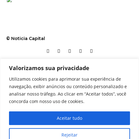
© Noticia Capital
Valorizamos sua privacidade
Contato
Home
Aviso legal
Configurações de cookies
Utilizamos cookies para aprimorar sua experiência de
Equipe
Perfil
Política de cookies
Serviços
navegação, exibir anúncios ou conteúdo personalizado e
analisar nosso tráfego. Ao clicar em “Aceitar todos”, você
concorda com nosso uso de cookies.
Aceitar tudo
Rejeitar