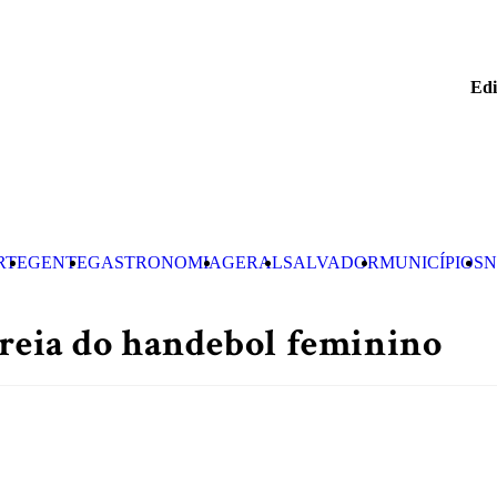
Edi
RTE
GENTE
GASTRONOMIA
GERAL
SALVADOR
MUNICÍPIOS
N
treia do handebol feminino