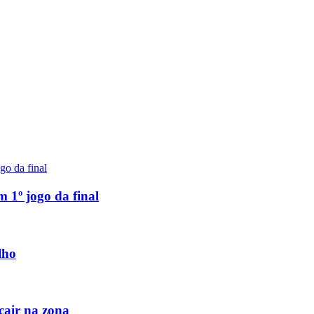
 1º jogo da final
lho
cair na zona