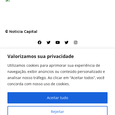
© Noticia Capital
Valorizamos sua privacidade
Contato
Home
Aviso legal
Configurações de cookies
Utilizamos cookies para aprimorar sua experiência de
Equipe
Perfil
Política de cookies
Serviços
navegação, exibir anúncios ou conteúdo personalizado e
analisar nosso tráfego. Ao clicar em “Aceitar todos”, você
concorda com nosso uso de cookies.
Aceitar tudo
Rejeitar