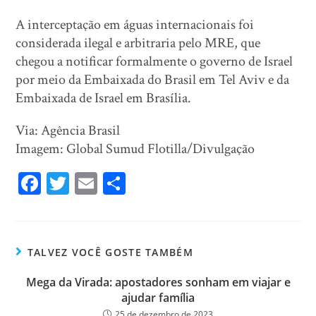
A interceptação em águas internacionais foi
considerada ilegal e arbitraria pelo MRE, que
chegou a notificar formalmente o governo de Israel
por meio da Embaixada do Brasil em Tel Aviv e da
Embaixada de Israel em Brasília.
Via: Agência Brasil
Imagem: Global Sumud Flotilla/Divulgação
Fa
T
E
Sh
ce
wi
m
ar
bo
tt
ail
e
ok
er
TALVEZ VOCÊ GOSTE TAMBÉM
Mega da Virada: apostadores sonham em viajar e
ajudar família
25 de dezembro de 2023