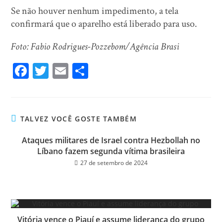
Se não houver nenhum impedimento, a tela
confirmará que o aparelho está liberado para uso.
Foto: Fabio Rodrigues-Pozzebom/Agência Brasi
Fa
T
E
Sh
ce
wi
m
ar
bo
tt
ail
e
ok
er
TALVEZ VOCÊ GOSTE TAMBÉM
Ataques militares de Israel contra Hezbollah no
Líbano fazem segunda vítima brasileira
27 de setembro de 2024
Vitória vence o Piauí e assume liderança do grupo