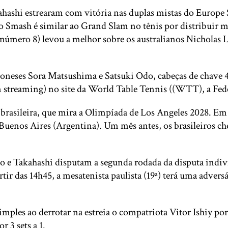
ahashi estrearam com vitória nas duplas mistas do Europ
io Smash é similar ao Grand Slam no tênis por distribuir ma
e número 8) levou a melhor sobre os australianos Nicholas L
poneses Sora Matsushima e Satsuki Odo, cabeças de chave 4. 
on streaming) no site da World Table Tennis ((WTT), a Fed
rasileira, que mira a Olimpíada de Los Angeles 2028. Em ju
Buenos Aires (Argentina). Um mês antes, os brasileiros 
no e Takahashi disputam a segunda rodada da disputa indi
ir das 14h45, a mesatenista paulista (19ª) terá uma advers
ples ao derrotar na estreia o compatriota Vitor Ishiy por 
 3 sets a 1.