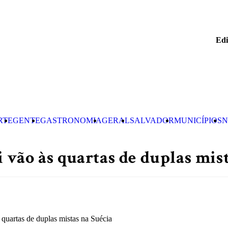
Edi
RTE
GENTE
GASTRONOMIA
GERAL
SALVADOR
MUNICÍPIOS
N
vão às quartas de duplas mist