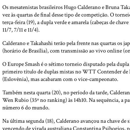
Os mesatenistas brasileiros Hugo Calderano e Bruna Tak
vez às quartas de final desse tipo de competição. O torne
terça-feira (19), a dupla verde e amarela (cabeças de chav
11/7, 7/11 e 11/4).
Calderano e Takahashi terão pela frente nas quartas os ja
(horário de Brasília), com transmissão ao vivo online (
O Europe Smash é o sétimo torneio disputado pela dupla b
primeiro título de duplas mistas no WTT Contender de 
(Eslovênia), mas acabaram com o vice-campeonato.
Também nesta quarta (20), no período da tarde, Caldera
Wen Rubio (35º no ranking) às 14h10. Na sequência, a part
número 6 do mundo.
Na última segunda (18), Calderano avançou na chave de sim
vencendo de virada australiana Constantina Psihogios, por