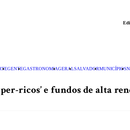
Edi
RTE
GENTE
GASTRONOMIA
GERAL
SALVADOR
MUNICÍPIOS
N
er-ricos’ e fundos de alta ren