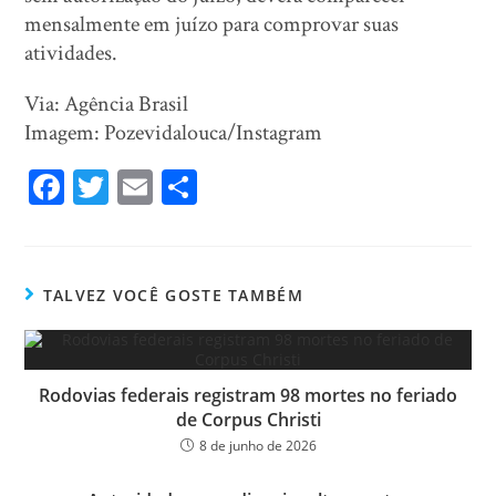
mensalmente em juízo para comprovar suas
atividades.
Via: Agência Brasil
Imagem: Pozevidalouca/Instagram
Fa
T
E
Sh
ce
wi
m
ar
bo
tt
ail
e
ok
er
TALVEZ VOCÊ GOSTE TAMBÉM
Rodovias federais registram 98 mortes no feriado
de Corpus Christi
8 de junho de 2026