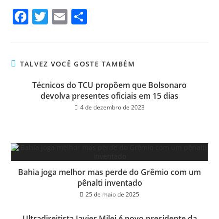
Fa
T
E
Sh
ce
wi
m
ar
bo
tt
ail
e
ok
er
TALVEZ VOCÊ GOSTE TAMBÉM
Técnicos do TCU propõem que Bolsonaro
devolva presentes oficiais em 15 dias
4 de dezembro de 2023
Bahia joga melhor mas perde do Grêmio com um
pênalti inventado
25 de maio de 2025
Ultradireitista Javier Milei é novo presidente da