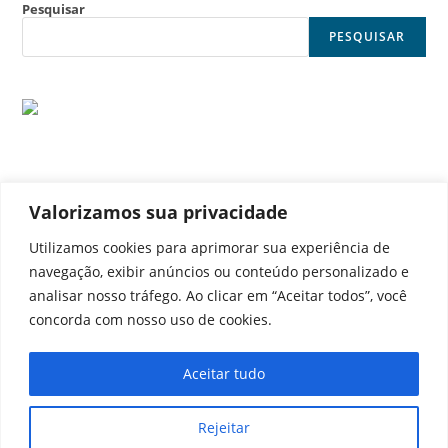
Pesquisar
PESQUISAR
Valorizamos sua privacidade
© Noticia Capital
Utilizamos cookies para aprimorar sua experiência de
navegação, exibir anúncios ou conteúdo personalizado e
analisar nosso tráfego. Ao clicar em “Aceitar todos”, você
concorda com nosso uso de cookies.
Contato
Home
Aviso legal
Configurações de cookies
Aceitar tudo
Equipe
Perfil
Política de cookies
Serviços
Rejeitar