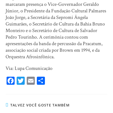
marcaram presença o Vice-Governador Geraldo
Júnior, o Presidente da Fundação Cultural Palmares
João Jorge, a Secretária da Sepromi Ângela
Guimarães, o Secretário de Cultura da Bahia Bruno
Monteiro e o Secretário de Cultura de Salvador
Pedro Tourinho. A cerimônia contou com
apresentações da banda de percussão da Pracatum,
associação social criada por Brown em 1994, e da
Orquestra Afrosinfônica.
Via: Lupa Comunicação
Fa
T
E
Sh
ce
wi
m
ar
bo
tt
ail
e
ok
er
TALVEZ VOCÊ GOSTE TAMBÉM