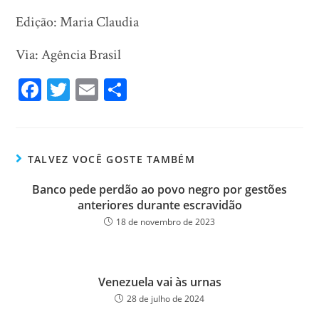
Edição: Maria Claudia
Via: Agência Brasil
Fa
T
E
Sh
ce
wi
m
ar
bo
tt
ail
e
ok
er
TALVEZ VOCÊ GOSTE TAMBÉM
Banco pede perdão ao povo negro por gestões
anteriores durante escravidão
18 de novembro de 2023
Venezuela vai às urnas
28 de julho de 2024