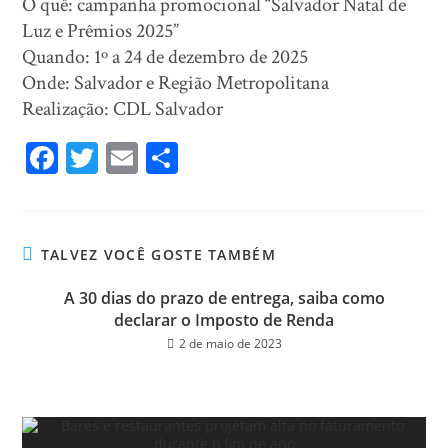
O quê: campanha promocional “Salvador Natal de
Luz e Prêmios 2025”
Quando: 1º a 24 de dezembro de 2025
Onde: Salvador e Região Metropolitana
Realização: CDL Salvador
Fa
T
E
Sh
ce
wi
m
ar
bo
tt
ail
e
ok
er
TALVEZ VOCÊ GOSTE TAMBÉM
A 30 dias do prazo de entrega, saiba como
declarar o Imposto de Renda
2 de maio de 2023