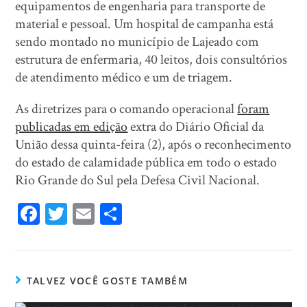
equipamentos de engenharia para transporte de
material e pessoal. Um hospital de campanha está
sendo montado no município de Lajeado com
estrutura de enfermaria, 40 leitos, dois consultórios
de atendimento médico e um de triagem.
As diretrizes para o comando operacional
foram
publicadas em edição
extra do Diário Oficial da
União dessa quinta-feira (2), após o reconhecimento
do estado de calamidade pública em todo o estado
Rio Grande do Sul pela Defesa Civil Nacional.
Fa
T
E
Sh
ce
wi
m
ar
bo
tt
ail
e
ok
er
TALVEZ VOCÊ GOSTE TAMBÉM