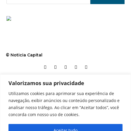
© Noticia Capital
Valorizamos sua privacidade
Contato
Home
Aviso legal
Configurações de cookies
Utilizamos cookies para aprimorar sua experiência de
Equipe
Perfil
Política de cookies
Serviços
navegação, exibir anúncios ou conteúdo personalizado e
analisar nosso tráfego. Ao clicar em “Aceitar todos”, você
concorda com nosso uso de cookies.
Aceitar tudo