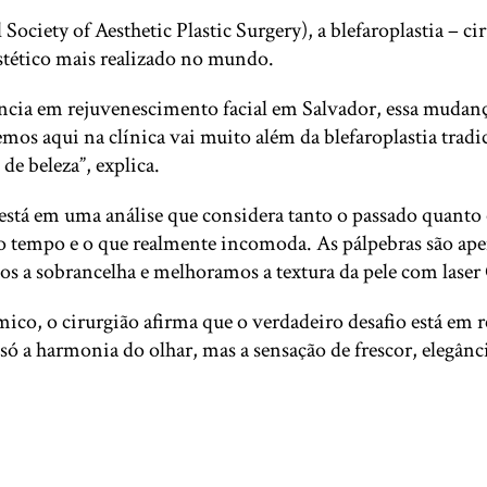
ociety of Aesthetic Plastic Surgery), a blefaroplastia – ci
estético mais realizado no mundo.
rência em rejuvenescimento facial em Salvador, essa mudanç
emos aqui na clínica vai muito além da blefaroplastia trad
de beleza”, explica.
 está em uma análise que considera tanto o passado quanto o
o tempo e o que realmente incomoda. As pálpebras são ape
amos a sobrancelha e melhoramos a textura da pele com lase
, o cirurgião afirma que o verdadeiro desafio está em red
 só a harmonia do olhar, mas a sensação de frescor, elegânc