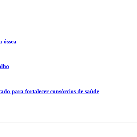
a óssea
alho
tado para fortalecer consórcios de saúde