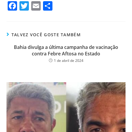
Fa
T
E
Sh
ce
wi
m
ar
bo
tt
ail
e
ok
er
TALVEZ VOCÊ GOSTE TAMBÉM
Bahia divulga a última campanha de vacinação
contra Febre Aftosa no Estado
1 de abril de 2024