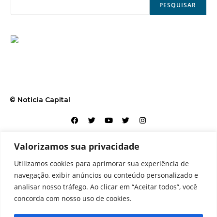
PESQUISAR
© Noticia Capital
Valorizamos sua privacidade
Contato
Home
Aviso legal
Configurações de cookies
Utilizamos cookies para aprimorar sua experiência de
Equipe
Perfil
Política de cookies
Serviços
navegação, exibir anúncios ou conteúdo personalizado e
analisar nosso tráfego. Ao clicar em “Aceitar todos”, você
concorda com nosso uso de cookies.