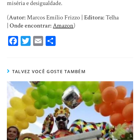
miséria e desigualdade.
(
Autor:
Marcos Emílio Frizzo |
Editora:
Telha
|
Onde encontrar:
Amazon
)
Fa
T
E
Sh
ce
wi
m
ar
bo
tt
ail
e
ok
er
TALVEZ VOCÊ GOSTE TAMBÉM