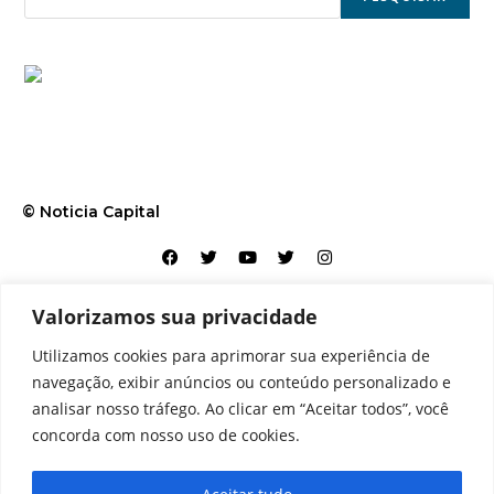
© Noticia Capital
Valorizamos sua privacidade
Contato
Home
Aviso legal
Configurações de cookies
Utilizamos cookies para aprimorar sua experiência de
Equipe
Perfil
Política de cookies
Serviços
navegação, exibir anúncios ou conteúdo personalizado e
analisar nosso tráfego. Ao clicar em “Aceitar todos”, você
concorda com nosso uso de cookies.