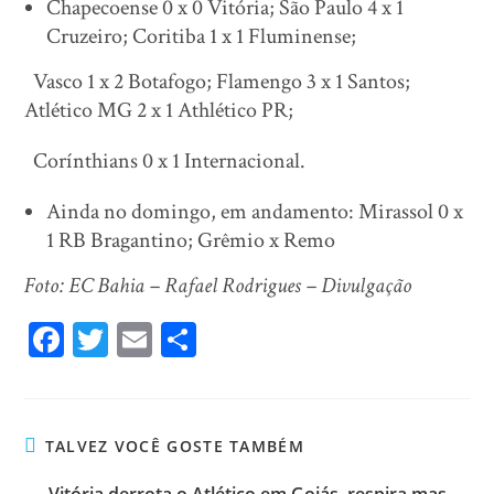
Chapecoense 0 x 0 Vitória; São Paulo 4 x 1
Cruzeiro; Coritiba 1 x 1 Fluminense;
Vasco 1 x 2 Botafogo; Flamengo 3 x 1 Santos;
Atlético MG 2 x 1 Athlético PR;
Corínthians 0 x 1 Internacional.
Ainda no domingo, em andamento: Mirassol 0 x
1 RB Bragantino; Grêmio x Remo
Foto: EC Bahia – Rafael Rodrigues – Divulgação
Fa
T
E
Sh
ce
wi
m
ar
bo
tt
ail
e
ok
er
TALVEZ VOCÊ GOSTE TAMBÉM