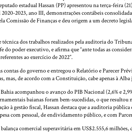
deputado estadual Hassan (PP) apresentou na terça-feira (21
 2020-2023, ano III, demonstrações contábeis consolidada 
la Comissão de Finanças e deu origem a um decreto legisla
de técnica dos trabalhos realizados pela auditoria do Trib
e do poder executivo, e afirma que “ante todas as conside
eferentes ao exercício de 2022”.
 contas do governo e entregou o Relatório e Parecer Prév
 mas, de acordo com a Constituição, cabe apenas à Alba ju
Bahia acompanhou o avanço do PIB Nacional (2,6% e 2,9%,
namentais baianas foram bem-sucedidas, o que resultou na 
ção à gestão fiscal, Hassan destaca que a auditoria públic
pesa com pessoal, de endividamento público, e com Parcer
 balança comercial superavitária em US$2.555,6 milhões, 