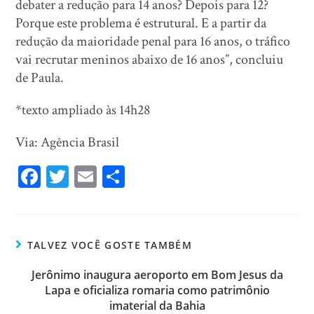
debater a redução para 14 anos? Depois para 12?
Porque este problema é estrutural. E a partir da
redução da maioridade penal para 16 anos, o tráfico
vai recrutar meninos abaixo de 16 anos”, concluiu
de Paula.
*texto ampliado às 14h28
Via: Agência Brasil
Fa
T
E
Sh
ce
wi
m
ar
bo
tt
ail
e
ok
er
TALVEZ VOCÊ GOSTE TAMBÉM
Jerônimo inaugura aeroporto em Bom Jesus da
Lapa e oficializa romaria como patrimônio
imaterial da Bahia