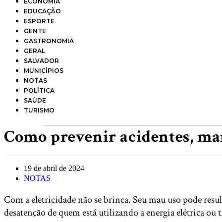
ECONOMIA
EDUCAÇÃO
ESPORTE
GENTE
GASTRONOMIA
GERAL
SALVADOR
MUNICÍPIOS
NOTAS
POLÍTICA
SAÚDE
TURISMO
Como prevenir acidentes, ma
Post
19 de abril de 2024
published:
Post
NOTAS
category:
Com a eletricidade não se brinca. Seu mau uso pode resul
desatenção de quem está utilizando a energia elétrica ou 