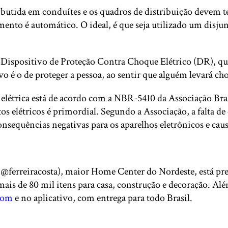
butida em conduítes e os quadros de distribuição devem te
ento é automático. O ideal, é que seja utilizado um disjun
a o Dispositivo de Proteção Contra Choque Elétrico (DR), q
vo é o de proteger a pessoa, ao sentir que alguém levará ch
ão elétrica está de acordo com a NBR-5410 da Associação B
ntos elétricos é primordial. Segundo a Associação, a falta
 consequências negativas para os aparelhos eletrônicos e ca
m @ferreiracosta), maior Home Center do Nordeste, está pr
s de 80 mil itens para casa, construção e decoração. Além 
com
e no aplicativo, com entrega para todo Brasil.