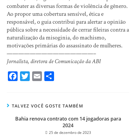
combater as diversas formas de violência de gênero.
Ao propor uma cobertura sensível, ética e
responsável, o guia contribui para alertar a opinião
pública sobre a necessidade de cerrar fileiras contra a
naturalização da misoginia, do machismo,
motivações primárias do assassinato de mulheres.
———————————————–
Jornalista, diretora de Comunicação da ABI
Fa
T
E
Sh
ce
wi
m
ar
bo
tt
ail
e
ok
er
TALVEZ VOCÊ GOSTE TAMBÉM
Bahia renova contrato com 14 jogadoras para
2024
25 de dezembro de 2023